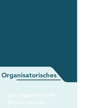
(Blutuntersuchung auf vorhandenen
Impfschutz)
Impfberatung & Impfungen
(Impfgebühr für selbst mitgebrachte
Impfstoffe)
Impfstoff-Pakete
(attraktive
Gesamtpreise für lagernde
Impfstoffe inklusive der
Verabreichung)
Organisatorisches
Gut organisiert: Ihr
Besuch bei uns