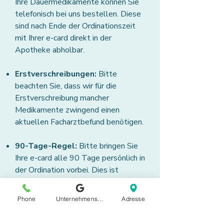
Ihre Dauermedikamente können Sie
telefonisch bei uns bestellen. Diese
sind nach Ende der Ordinationszeit
mit Ihrer e-card direkt in der
Apotheke abholbar.
Erstverschreibungen:
Bitte
beachten Sie, dass wir für die
Erstverschreibung mancher
Medikamente zwingend einen
aktuellen Facharztbefund benötigen.
90-Tage-Regel:
Bitte bringen Sie
Ihre e-card alle 90 Tage persönlich in
der Ordination vorbei. Dies ist
erforderlich, um das System zu
aktualisieren und Ihre Ansprüche für
Phone
Unternehmensprofil bei Google
Adresse
das Quartal zu sichern.